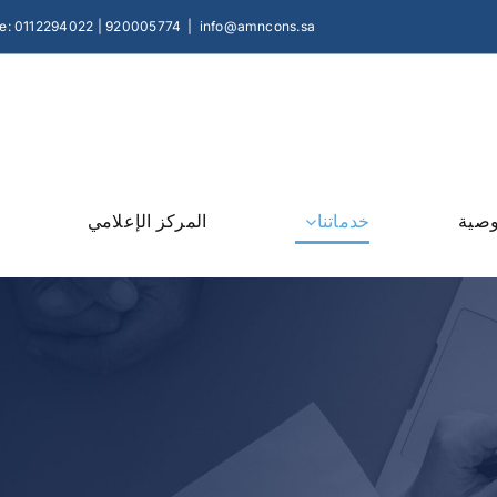
e: 0112294022 | 920005774
|
info@amncons.sa
وصية
خدماتنا
المركز الإعلامي