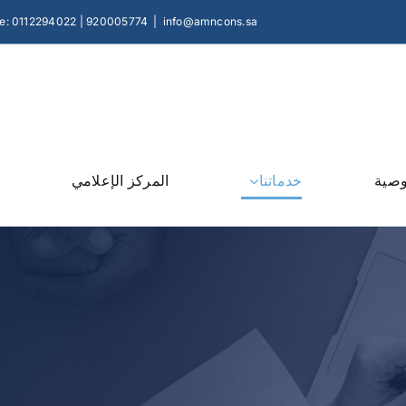
e: 0112294022 | 920005774
|
info@amncons.sa
وصية
خدماتنا
المركز الإعلامي