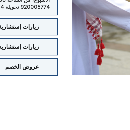
920005774 تحويلة 104
زيارات إستشارية
زيارات إستشاريه 
عروض الخصم