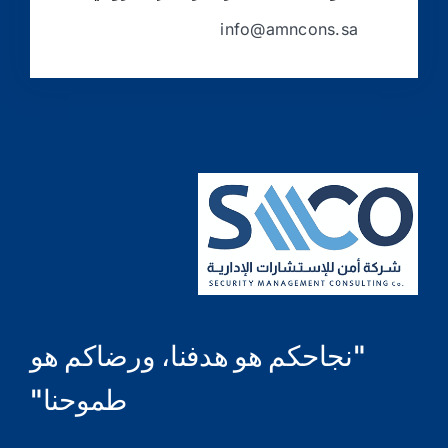
info@amncons.sa
"نجاحكم هو هدفنا، ورضاكم هو
طموحنا"