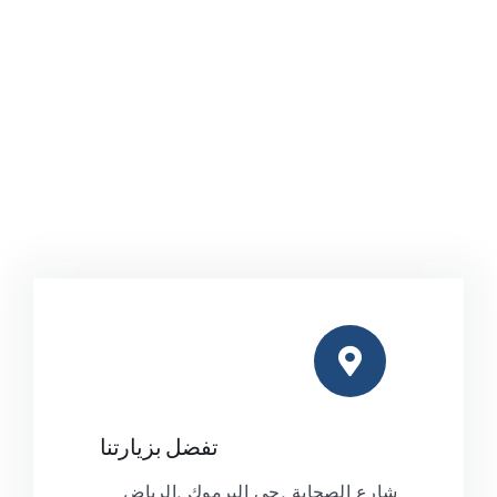
تفضل بزيارتنا
شارع الصحابة ,حي اليرموك ,الرياض